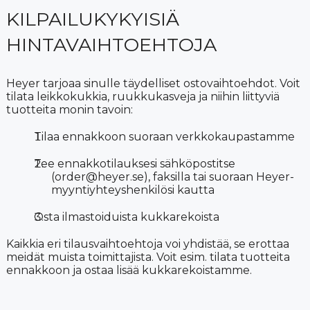
KILPAILUKYKYISIÄ
HINTAVAIHTOEHTOJA
Heyer tarjoaa sinulle täydelliset ostovaihtoehdot. Voit
tilata leikkokukkia, ruukkukasveja ja niihin liittyviä
tuotteita monin tavoin:
Tilaa ennakkoon suoraan verkkokaupastamme
Tee ennakkotilauksesi sähköpostitse
(order@heyer.se), faksilla tai suoraan Heyer-
myyntiyhteyshenkilösi kautta
Osta ilmastoiduista kukkarekoista
Kaikkia eri tilausvaihtoehtoja voi yhdistää, se erottaa
meidät muista toimittajista. Voit esim. tilata tuotteita
ennakkoon ja ostaa lisää kukkarekoistamme.