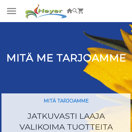
Et ole kirjautunut sisään. Kirjaudu napsauttamalla
tästä.
MITÄ ME TARJOAMME
MITÄ TARJOAMME
JATKUVASTI LAAJA
VALIKOIMA TUOTTEITA