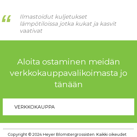
Ilmastoidut kuljetukset
lämpötiloissa jotka kukat ja kasvit
vaativat
Aloita ostaminen meidän
verkkokauppavalikoimasta jo
tänään
VERKKOKAUPPA
Copyright © 2024 Heyer Blomstergrossisten. Kaikki oikeudet